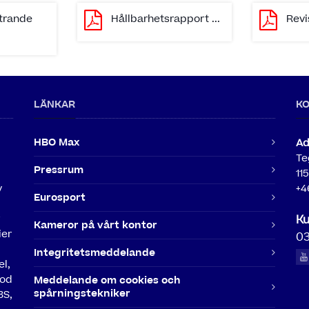
ttrande
Hållbarhetsrapport ...
Revi
LÄNKAR
K
HBO Max
Ad
Te
Pressrum
11
v
+4
Eurosport
Ku
Kameror på vårt kontor
ier
03
Integritetsmeddelande
l,
ood
Meddelande om cookies och
spårningstekniker
BS,