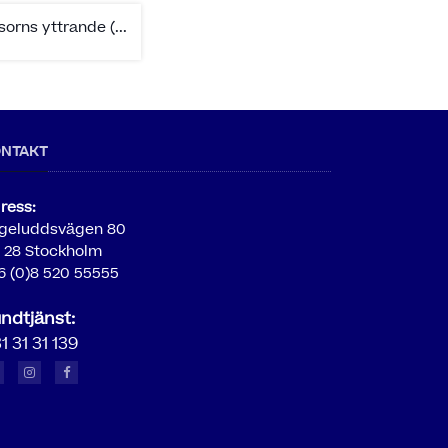
sorns yttrande (...
ONTAKT
ress:
geluddsvägen 80
5 28 Stockholm
6 (0)8 520 55555
ndtjänst:
1 31 31 139