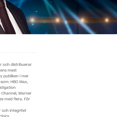
 och distribuerar
ldens mest
y publiken i mer
r som: HBO Max,
stigation
ce Channel, Warner
es med flera. För
r och integritet
Ethics.