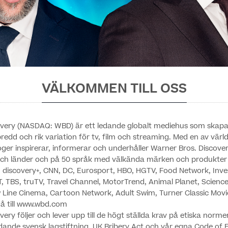
VÄLKOMMEN TILL OSS
overy (NASDAQ: WBD) är ett ledande globalt mediehus som skapar
bredd och rik variation för tv, film och streaming. Med en av vär
oger inspirerar, informerar och underhåller Warner Bros. Discover
r och länder och på 50 språk med välkända märken och produkte
 discovery+, CNN, DC, Eurosport, HBO, HGTV, Food Network, Inve
T, TBS, truTV, Travel Channel, MotorTrend, Animal Planet, Scien
w Line Cinema, Cartoon Network, Adult Swim, Turner Classic Movi
gå till www.wbd.com
ery följer och lever upp till de högt ställda krav på etiska norme
ådande svensk lagstiftning, UK Bribery Act och vår egna Code of 